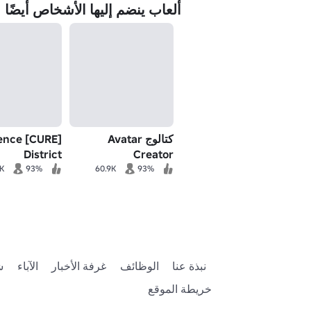
ألعاب ينضم إليها الأشخاص أيضًا
كتالوج Avatar
Violence
District
Creator
1K
93%
60.9K
93%
نبذة عنا
الوظائف
غرفة الأخبار
الآباء
ش
خريطة الموقع