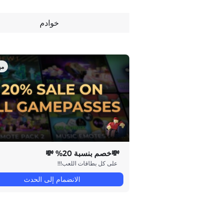
خوادم
مه
💸خصم بنسبة 20% 💸
على كل بطاقات اللعب!!!
الانضمام إلى الحدث