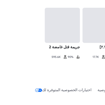
جريمة قتل غامضة 2
595.6K
90%
17.7K
صية
اختيارات الخصوصية المتوفرة لك