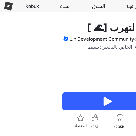
ائجة
السوق
إنشاء
Robux
لتهرب [🌊 ]
Hexagon Development Community
 الخاص بالبالغين: بسيط
المفضلة
3M+
205K+