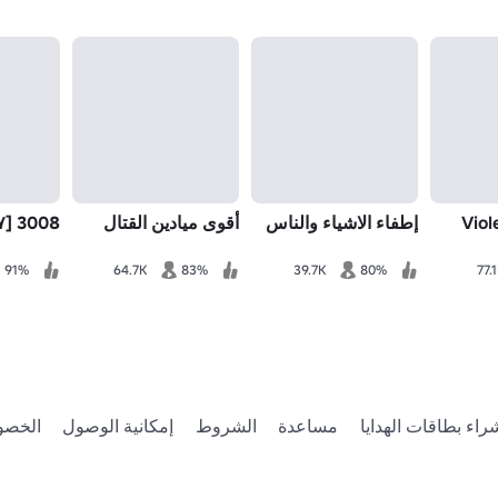
[CURE] 
إطفاء الاشياء والناس
أقوى ميادين القتال
3008 [٢.٧]
91%
64.7K
83%
39.7K
80%
77.
راء بطاقات الهدايا
مساعدة
الشروط
إمكانية الوصول
الخصو