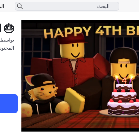
الر
🎂 ا
بواسطة
المحتوى