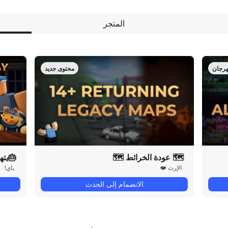
المتجر
رجان
محتوى جديد
🗺️ عودة الخرائط 🗺️
🎂يته
الإرث ❤️
ياي!
الانضمام إلى الحدث