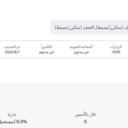
 (متكرر/بسيط), العنف (متكرر/بسيط)
الزيارات
المحادثة الصوتية
الكاميرا
تم التحديث
8.9B+
غير مدعوم
غير مدعوم
7‏/8‏/2026
فاز بالأمس
ندرة
0
0.0% (مستحيل)