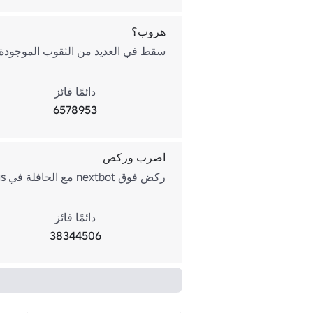
هروب؟
سقط في العديد من الثقوب الموجودة 
دائمًا فائز
6578953
اضرب وركض
ركض فوق nextbot مع الحافلة في Desert Bus.
دائمًا فائز
38344506