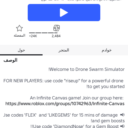
المفضلة
24K+
2,484
خوادم
المتجر
حول
الوصف
FOR NEW PLAYERS: use code "riseup" for a powerful drone 
An Infinite Canvas game! Join our group here: 
https://www.roblox.com/groups/10742963/Infinite-Canvas
📢 Use codes 'FLEX'  and 'LIKEGEMS' for 15 mins of damage 