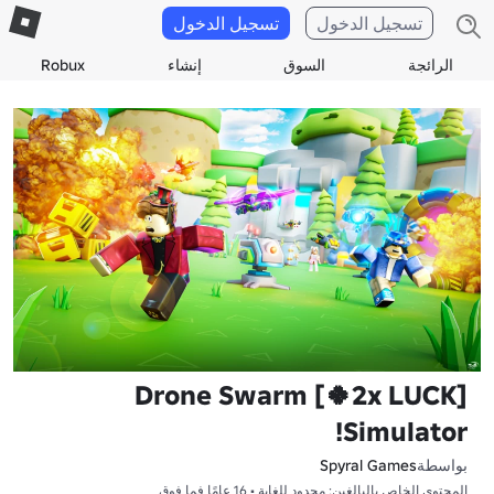
تسجيل الدخول
تسجيل الدخول
الرائجة
السوق
إنشاء
Robux
[2x LUCK🍀] Drone Swarm
Simulator!
بواسطة
Spyral Games
المحتوى الخاص بالبالغين: محدود للغاية • 16 عامًا فما فوق