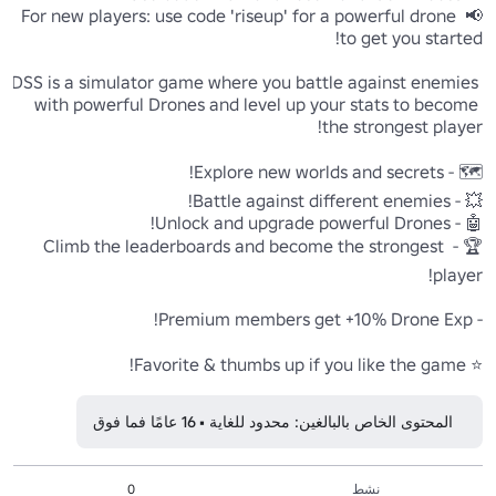
📢 For new players: use code 'riseup' for a powerful drone 
DSS is a simulator game where you battle against enemies 
with powerful Drones and level up your stats to become 
🏆 - Climb the leaderboards and become the strongest 
⭐ Favorite & thumbs up if you like the game!
المحتوى الخاص بالبالغين: محدود للغاية • 16 عامًا فما فوق
نشط
0