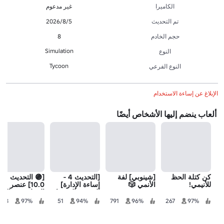
الكاميرا
غير مدعوم
تم التحديث
5‏/8‏/2026
حجم الخادم
8
Simulation
النوع
Tycoon
النوع الفرعي
الإبلاغ عن إساءة الاستخدام
ألعاب ينضم إليها الأشخاص أيضًا
كن كتلة الحظ
[شينوبي] لفة
[التحديث 4 -
[🟣 التحديث
للأنيمي!
الأنمي 🎲
إساءة الإدارة]
10.0] عنصر
الرسوم المتحركة
الحظ في قتال
العشوائية
الأنيمي
118
97%
51
94%
791
96%
267
97%