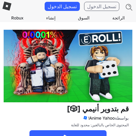
تسجيل الدخول
تسجيل الدخول
الرائجة
السوق
إنشاء
Robux
قم بتدوير أنيمي [🎲]
بواسطة
Anime Yahoo!
المحتوى الخاص بالبالغين: محدود للغاية