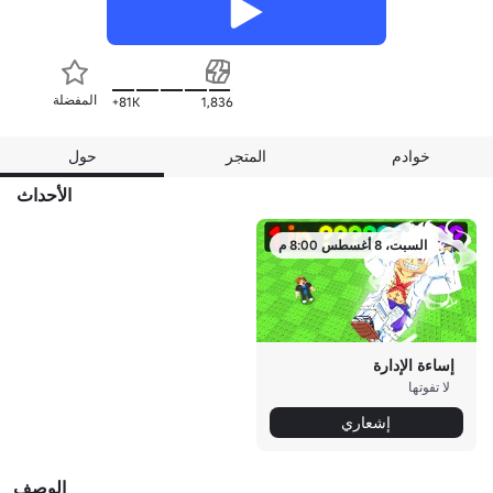
المفضلة
81K+
1,836
خوادم
المتجر
حول
الأحداث
السبت، 8 أغسطس 8:00 م
إساءة الإدارة
لا تفوتها
إشعاري
الوصف