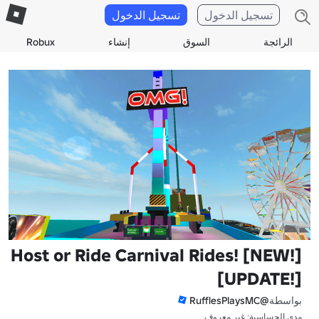
تسجيل الدخول
تسجيل الدخول
الرائجة
السوق
إنشاء
Robux
Host or Ride Carnival Rides! [NEW!]
[UPDATE!]
بواسطة
@RufflesPlaysMC
مدى الحساسية: غير معروف