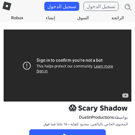
تسجيل الدخول
تسجيل الدخول
الرائجة
السوق
إنشاء
Robux
Scary Shadow 😱
بواسطة
DustinProductions
المحتوى الخاص بالبالغين: محدود للغاية • 16 عامًا فما فوق