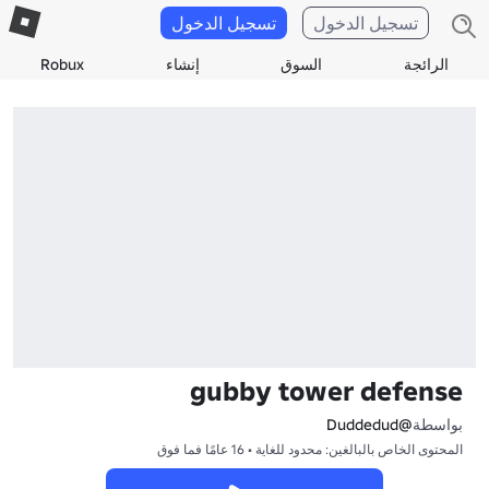
تسجيل الدخول
تسجيل الدخول
الرائجة
السوق
إنشاء
Robux
gubby tower defense
بواسطة
@Duddedud
المحتوى الخاص بالبالغين: محدود للغاية • 16 عامًا فما فوق