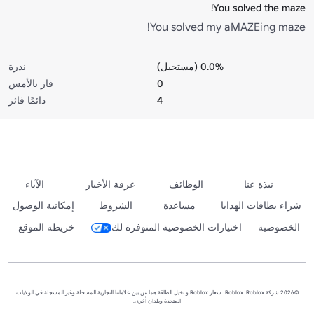
You solved the maze!
You solved my aMAZEing maze!
0.0% (مستحيل)
ندرة
0
فاز بالأمس
4
دائمًا فائز
نبذة عنا
الوظائف
غرفة الأخبار
الآباء
شراء بطاقات الهدايا
مساعدة
الشروط
إمكانية الوصول
الخصوصية
اختيارات الخصوصية المتوفرة لك
خريطة الموقع
©2026 شركة Roblox. Roblox، شعار Roblox و تخيل الطاقة هما من بين علاماتنا التجارية المسجلة وغير المسجلة في الولايات
المتحدة وبلدان أخرى.