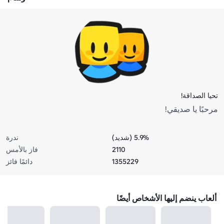
تحيا الصداقة!
مرحبًا يا صديقي!
5.9% (شديد)
ندرة
2110
فاز بالأمس
1355229
دائمًا فائز
ألعاب ينضم إليها الأشخاص أيضًا