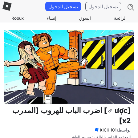
تسجيل الدخول
تسجيل الدخول
الرائجة
السوق
إنشاء
Robux
[ược ‍♂️] اضرب الباب للهروب [المدرب
x2]
بواسطة
KICK 101
المحتوى الخاص بالبالغين: محدود للغاية