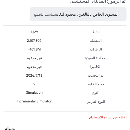
🎁 الرموز: المدينة، المستشفى 

المحتوى الخاص بالبالغين: محدود للغاية
مناسب للجميع
نشط
1,129
المفضلة
2,107,802
الزيارات
101.8M+
المحادثة الصوتية
غير مدعوم
الكاميرا
غير مدعوم
تم التحديث
13‏/7‏/2026
حجم الخادم
9
Simulation
النوع
Incremental Simulator
النوع الفرعي
الإبلاغ عن إساءة الاستخدام
وسام