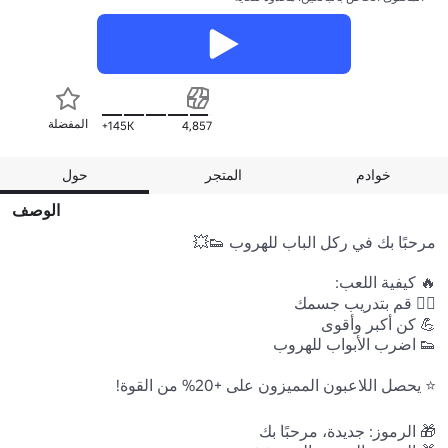
المفضلة
145K+
4,857
خوادم
المتجر
حول
الوصف