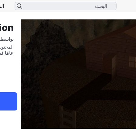
الر
ion
بواسطة
عامًا ف