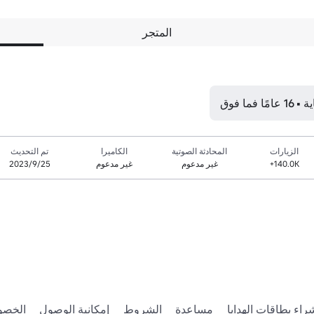
المتجر
ما فوق
الزيارات
المحادثة الصوتية
الكاميرا
تم التحديث
140.0K+
غير مدعوم
غير مدعوم
25‏/9‏/2023
راء بطاقات الهدايا
مساعدة
الشروط
إمكانية الوصول
الخصو