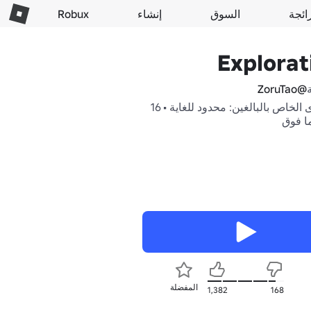
ائجة
السوق
إنشاء
Robux
Explorat
@ZoruTao
المحتوى الخاص بالبالغين: محدود للغاية • 16
ما فوق
المفضلة
1,382
168