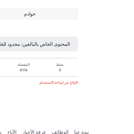
خوادم
المحتوى الخاص بالبالغين: محدود للغاية • 16 عامًا ف
نشط
المفضلة
4,116
0
الإبلاغ عن إساءة الاستخدام
نبذة عنا
الوظائف
غرفة الأخبار
الآباء
ش