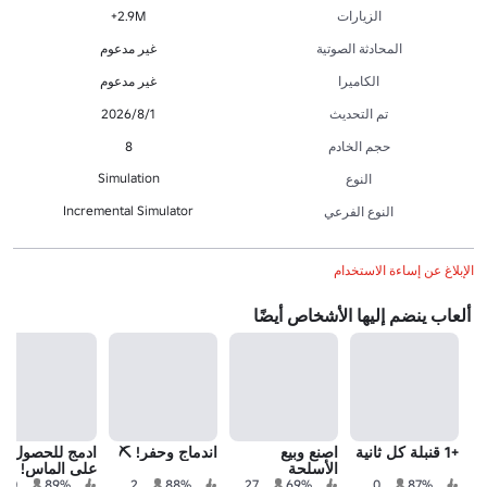
الزيارات
2.9M+
المحادثة الصوتية
غير مدعوم
الكاميرا
غير مدعوم
تم التحديث
1‏/8‏/2026
حجم الخادم
8
Simulation
النوع
Incremental Simulator
النوع الفرعي
الإبلاغ عن إساءة الاستخدام
ألعاب ينضم إليها الأشخاص أيضًا
+1 قنبلة كل ثانية
اصنع وبيع
اندماج وحفر! ⛏️
ادمج للحصول
الأسلحة
على الماس!
10
89%
2
88%
27
69%
0
87%