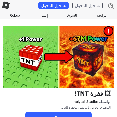
تسجيل الدخول
تسجيل الدخول
الرائجة
السوق
إنشاء
Robux
💥 قفزة TNT!
بواسطة
holytail Studios
المحتوى الخاص بالبالغين: محدود للغاية