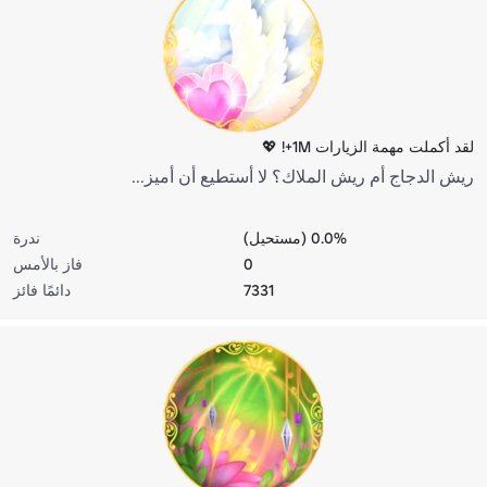
لقد أكملت مهمة الزيارات 1M+! 💖
ريش الدجاج أم ريش الملاك؟ لا أستطيع أن أميز...
0.0% (مستحيل)
ندرة
0
فاز بالأمس
7331
دائمًا فائز