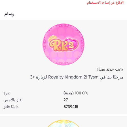
الإبلاغ عن إساءة الاستخدام
وسام
لاعب جديد يصل!
مرحبًا بك في Royalty Kingdom 2! Tysm لزيارة <3
100.0% (هدية)
ندرة
27
فاز بالأمس
8739415
دائمًا فائز