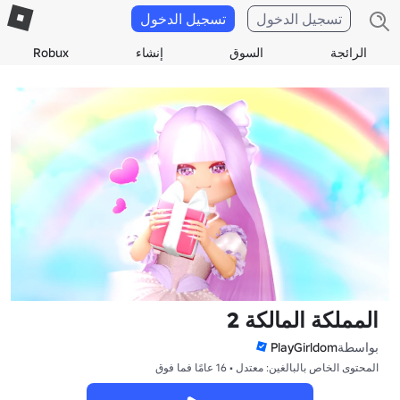
تسجيل الدخول
تسجيل الدخول
الرائجة
السوق
إنشاء
Robux
المملكة المالكة 2
بواسطة
PlayGirldom
المحتوى الخاص بالبالغين: معتدل • 16 عامًا فما فوق