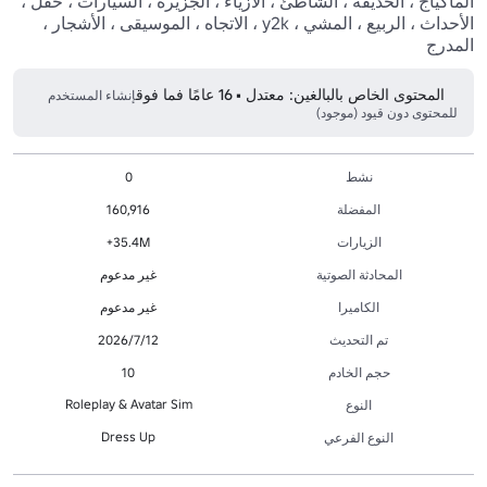
الماكياج ، الحديقة ، الشاطئ ، الأزياء ، الجزيرة ، السيارات ، حفل ، 
الأحداث ، الربيع ، المشي ، y2k ، الاتجاه ، الموسيقى ، الأشجار ، 
المدرج
المحتوى الخاص بالبالغين: معتدل • 16 عامًا فما فوق
إنشاء المستخدم
للمحتوى دون قيود (موجود)
نشط
0
المفضلة
160,916
الزيارات
35.4M+
المحادثة الصوتية
غير مدعوم
الكاميرا
غير مدعوم
تم التحديث
12‏/7‏/2026
حجم الخادم
10
Roleplay & Avatar Sim
النوع
Dress Up
النوع الفرعي