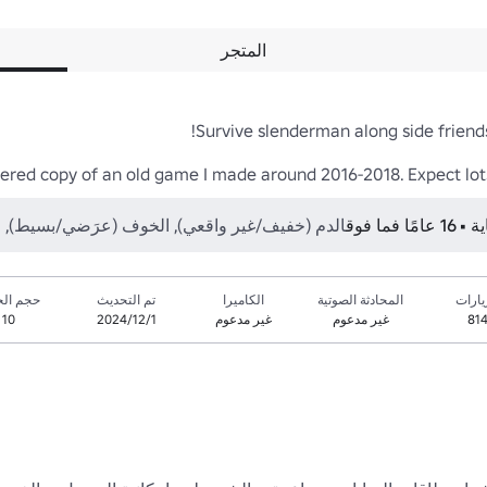
المتجر
ered copy of an old game I made around 2016-2018. Expect lot
ما فوق
الدم (خفيف/غير واقعي), الخوف (عرَضي/بسيط), 
يارات
المحادثة الصوتية
الكاميرا
تم التحديث
حجم الخ
81
غير مدعوم
غير مدعوم
1‏/12‏/2024
10