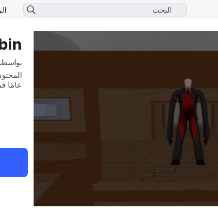
الر
bin
بواسطة
عامًا ف