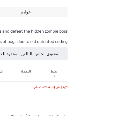
خوادم
s of bugs due to old outdated coding
المحتوى الخاص بالبالغين: محدود للغاية • 16 عامًا ف
نشط
المفضلة
الز
4
30
0
الإبلاغ عن إساءة الاستخدام