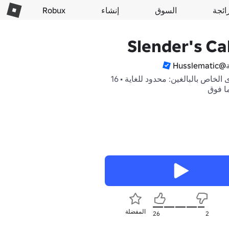
ائجة
السوق
إنشاء
Robux
Slender's Ca
@Husslematic
المحتوى الخاص بالبالغين: محدود للغاية • 16
ما فوق
المفضلة
26
2