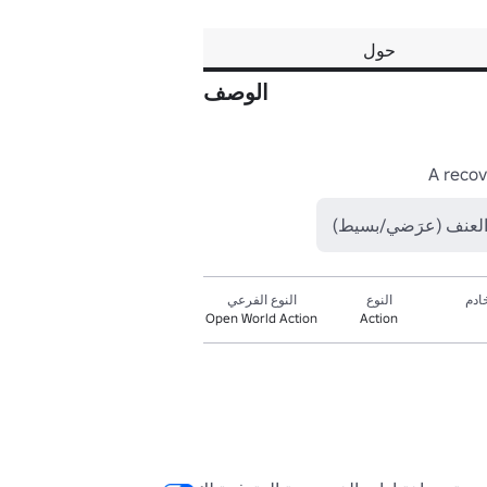
حول
الوصف
A recov
العنف (عرَضي/بسيط)
ادم
النوع
النوع الفرعي
Open World Action
Action