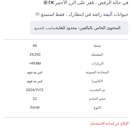
حيوانات أليفة رائعة في انتظارك ، فقط استمتع !!!

المحتوى الخاص بالبالغين: محدود للغاية
مناسب للجميع
نشط
40
المفضلة
29,250
الزيارات
49.8M+
المحادثة الصوتية
غير مدعوم
الكاميرا
غير مدعوم
تم التحديث
12‏/11‏/2024
حجم الخادم
22
Social
النوع
الإبلاغ عن إساءة الاستخدام