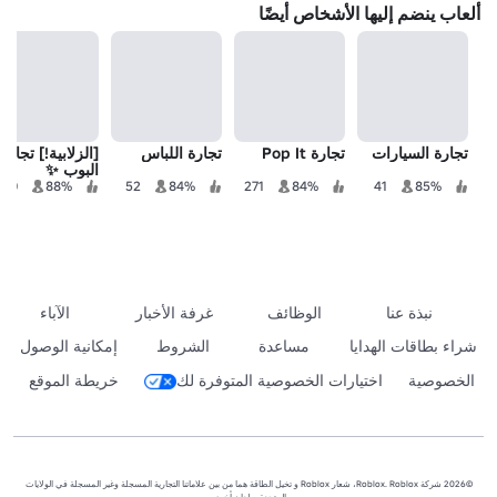
ألعاب ينضم إليها الأشخاص أيضًا
تجارة السيارات
تجارة Pop It
تجارة اللباس
[الزلابية!] تجارة
البوب ✨
710
88%
52
84%
271
84%
41
85%
نبذة عنا
الوظائف
غرفة الأخبار
الآباء
شراء بطاقات الهدايا
مساعدة
الشروط
إمكانية الوصول
الخصوصية
اختيارات الخصوصية المتوفرة لك
خريطة الموقع
©2026 شركة Roblox. Roblox، شعار Roblox و تخيل الطاقة هما من بين علاماتنا التجارية المسجلة وغير المسجلة في الولايات
المتحدة وبلدان أخرى.