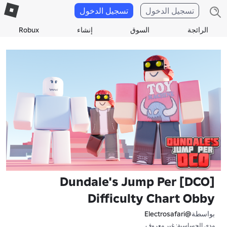
تسجيل الدخول
تسجيل الدخول
الرائجة
السوق
إنشاء
Robux
[DCO] Dundale's Jump Per
Difficulty Chart Obby
بواسطة
@Electrosafari
مدى الحساسية: غير معروف