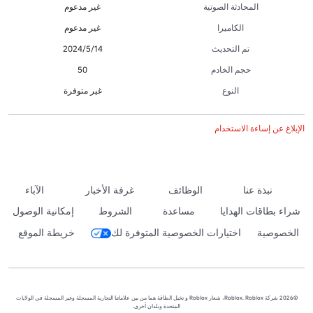
المحادثة الصوتية
غير مدعوم
الكاميرا
غير مدعوم
تم التحديث
14‏/5‏/2024
حجم الخادم
50
النوع
غير متوفرة
الإبلاغ عن إساءة الاستخدام
نبذة عنا
الوظائف
غرفة الأخبار
الآباء
شراء بطاقات الهدايا
مساعدة
الشروط
إمكانية الوصول
الخصوصية
اختيارات الخصوصية المتوفرة لك
خريطة الموقع
©2026 شركة Roblox. Roblox، شعار Roblox و تخيل الطاقة هما من بين علاماتنا التجارية المسجلة وغير المسجلة في الولايات
المتحدة وبلدان أخرى.