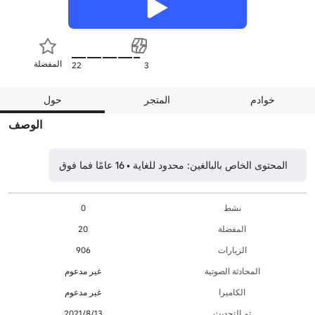
المفضلة
22
3
خوادم
المتجر
حول
الوصف
المحتوى الخاص بالبالغين: محدود للغاية • 16 عامًا فما فوق
نشط
0
المفضلة
20
الزيارات
906
المحادثة الصوتية
غير مدعوم
الكاميرا
غير مدعوم
تم التحديث
13‏/8‏/2021