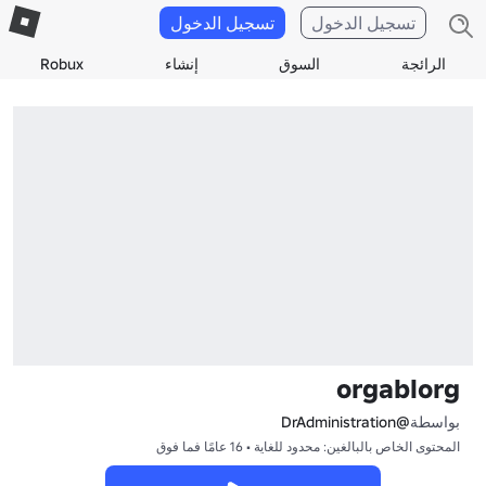
تسجيل الدخول
تسجيل الدخول
الرائجة
السوق
إنشاء
Robux
orgablorg
بواسطة
@DrAdministration
المحتوى الخاص بالبالغين: محدود للغاية • 16 عامًا فما فوق