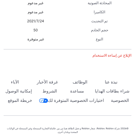
المحادثة الصوتية
غير مدعوم
الكاميرا
غير مدعوم
تم التحديث
24‏/7‏/2021
حجم الخادم
50
النوع
غير متوفرة
الإبلاغ عن إساءة الاستخدام
نبذة عنا
الوظائف
غرفة الأخبار
الآباء
شراء بطاقات الهدايا
مساعدة
الشروط
إمكانية الوصول
الخصوصية
اختيارات الخصوصية المتوفرة لك
خريطة الموقع
©2026 شركة Roblox. Roblox، شعار Roblox و تخيل الطاقة هما من بين علاماتنا التجارية المسجلة وغير المسجلة في الولايات
المتحدة وبلدان أخرى.