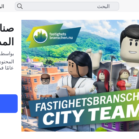
الر
صناع
المدي
بواسطة
عامًا ف