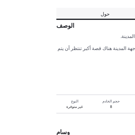
حول
الوصف
كلما تقدمت، كلما زادت العلامات التي تشير إلى وجود خطأ ما. هناك شخص ما يتابع كل خطوة تخطوها، وخلف واجهة المدينة هناك قصة أكبر تنتظر أن يتم 
حجم الخادم
النوع
8
غير متوفرة
وسام