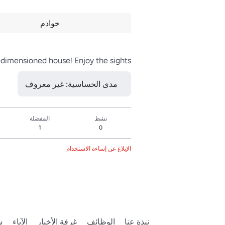
خوادم
t-dimensioned house! Enjoy the sights!
مدى الحساسية: غير معروف
نشط
المفضلة
1
0
الإبلاغ عن إساءة الاستخدام
نبذة عنا
الوظائف
غرفة الأخبار
الآباء
ش