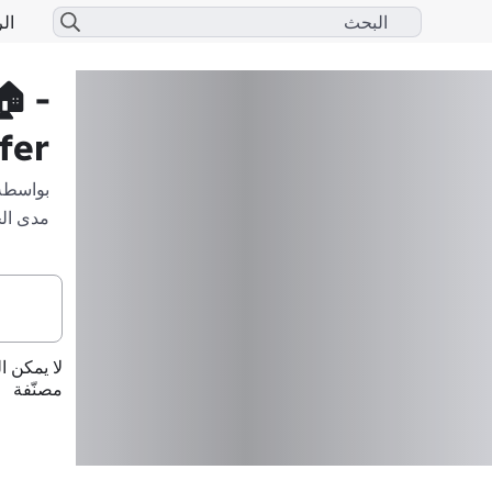
ئجة
 -
fer
بواسطة
 معروف
لأنها غير
مصنّفة