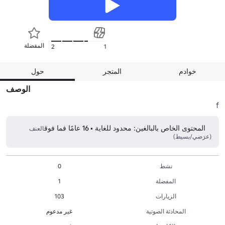
المفضلة
2
1
خوادم
المتجر
حول
الوصف
f
المحتوى الخاص بالبالغين: محدود للغاية • 16 عامًا فما فوق
العنف
(عرَضي/بسيط)
نشط
0
المفضلة
1
الزيارات
103
المحادثة الصوتية
غير مدعوم