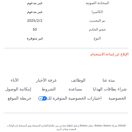
المحادثة الصوتية
غير مدعوم
الكاميرا
غير مدعوم
تم التحديث
2‏/2‏/2025
حجم الخادم
50
النوع
غير متوفرة
الإبلاغ عن إساءة الاستخدام
نبذة عنا
الوظائف
غرفة الأخبار
الآباء
شراء بطاقات الهدايا
مساعدة
الشروط
إمكانية الوصول
الخصوصية
اختيارات الخصوصية المتوفرة لك
خريطة الموقع
©2026 شركة Roblox. Roblox، شعار Roblox و تخيل الطاقة هما من بين علاماتنا التجارية المسجلة وغير المسجلة في الولايات
المتحدة وبلدان أخرى.