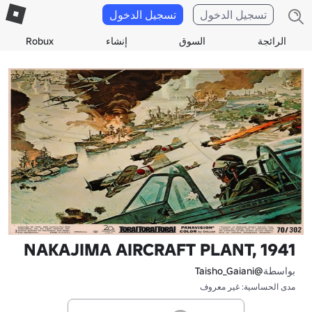
تسجيل الدخول
تسجيل الدخول
الرائجة
السوق
إنشاء
Robux
NAKAJIMA AIRCRAFT PLANT, 1941
بواسطة
@Taisho_Gaiani
مدى الحساسية: غير معروف