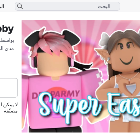
الر
bby
بواسطة
مدى ال
لا يمكن ا
مصنّفة