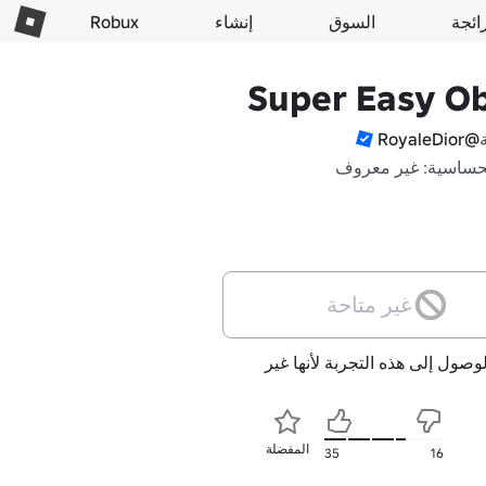
ائجة
السوق
إنشاء
Robux
Super Easy O
@RoyaleDior
حساسية: غير معروف
غير متاحة
لوصول إلى هذه التجربة لأنها غير
المفضلة
35
16