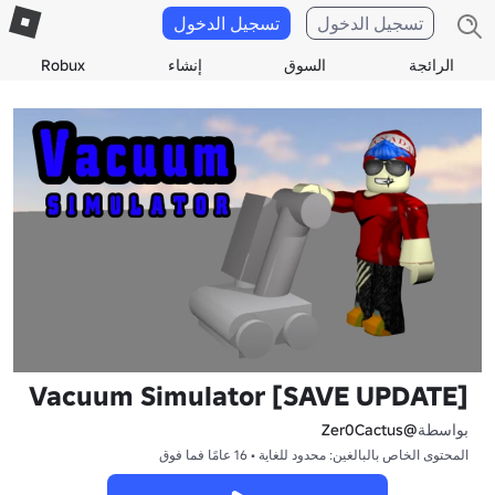
تسجيل الدخول
تسجيل الدخول
الرائجة
السوق
إنشاء
Robux
[SAVE UPDATE] Vacuum Simulator
بواسطة
@Zer0Cactus
المحتوى الخاص بالبالغين: محدود للغاية • 16 عامًا فما فوق