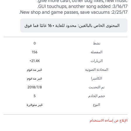
2/25/17: New shop and game passes, save vacuums.
المحتوى الخاص بالبالغين: محدود للغاية • 16 عامًا فما فوق
نشط
0
المفضلة
156
الزيارات
21.4K+
المحادثة الصوتية
غير مدعوم
الكاميرا
غير مدعوم
تم التحديث
8‏/7‏/2018
حجم الخادم
5
النوع
غير متوفرة
الإبلاغ عن إساءة الاستخدام