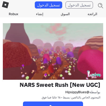
تسجيل الدخول
تسجيل الدخول
الرائجة
السوق
إنشاء
Robux
NARS Sweet Rush [New UGC]
بواسطة
@HipsippyBlues
المحتوى الخاص بالبالغين: بسيط • 16 عامًا فما فوق