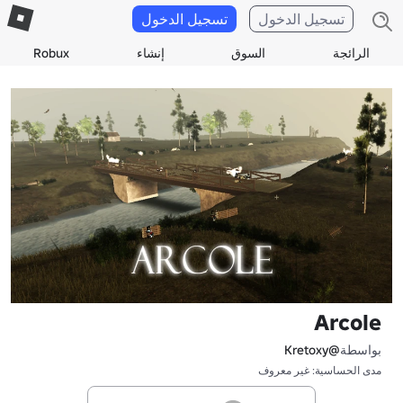
تسجيل الدخول
تسجيل الدخول
الرائجة
السوق
إنشاء
Robux
Arcole
بواسطة
@Kretoxy
مدى الحساسية: غير معروف