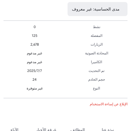
مدى الحساسية: غير معروف
نشط
0
المفضلة
125
الزيارات
2,678
المحادثة الصوتية
غير مدعوم
الكاميرا
غير مدعوم
تم التحديث
7‏/7‏/2025
حجم الخادم
24
النوع
غير متوفرة
الإبلاغ عن إساءة الاستخدام
نبذة عنا
الوظائف
غرفة الأخبار
الآباء