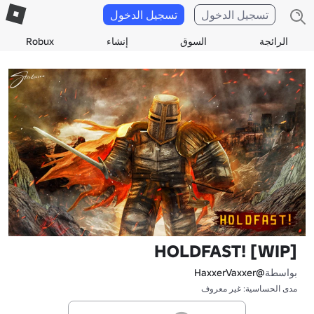
تسجيل الدخول
تسجيل الدخول
الرائجة
السوق
إنشاء
Robux
HOLDFAST! [WIP]
بواسطة
@HaxxerVaxxer
مدى الحساسية: غير معروف