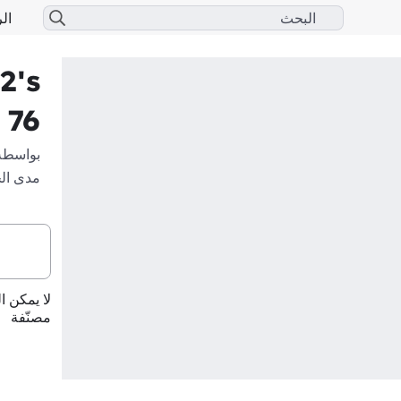
الر
2's
 76
بواسطة
مدى ال
لا يمكن ا
مصنّفة