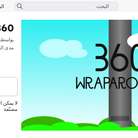
الر
wraparounds!
بواسطة
مدى ال
لا يمكن ا
مصنّفة