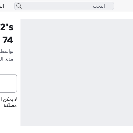
الر
2's
 74
بواسطة
مدى ال
لا يمكن ا
مصنّفة