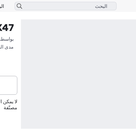
الر
K47
بواسطة
مدى ال
لا يمكن ا
مصنّفة