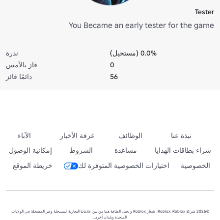
Tester
You Became an early tester for the game
0.0% (مستحيل)
ندرة
0
فاز بالأمس
56
دائمًا فائز
نبذة عنا
الوظائف
غرفة الأخبار
الآباء
شراء بطاقات الهدايا
مساعدة
الشروط
إمكانية الوصول
الخصوصية
اختيارات الخصوصية المتوفرة لك
خريطة الموقع
©2026 شركة Roblox. Roblox، شعار Roblox و تخيل الطاقة هما من بين علاماتنا التجارية المسجلة وغير المسجلة في الولايات
المتحدة وبلدان أخرى.