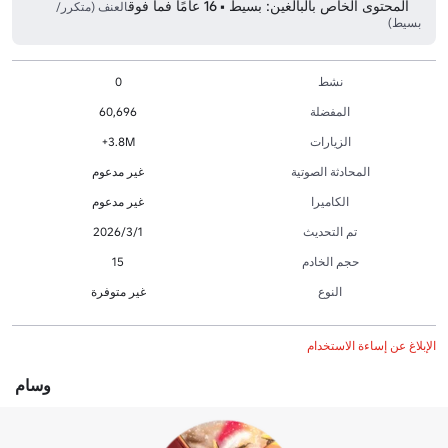
المحتوى الخاص بالبالغين: بسيط • 16 عامًا فما فوق
العنف (متكرر/
بسيط)
نشط
0
المفضلة
60,696
الزيارات
3.8M+
المحادثة الصوتية
غير مدعوم
الكاميرا
غير مدعوم
تم التحديث
1‏/3‏/2026
حجم الخادم
15
النوع
غير متوفرة
الإبلاغ عن إساءة الاستخدام
وسام