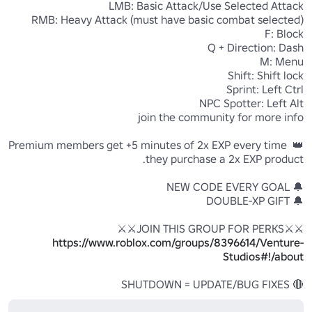
👑 Premium members get +5 minutes of 2x EXP every time 
⚔️⚔️JOIN THIS GROUP FOR PERKS⚔️⚔️

https://www.roblox.com/groups/8396614/Venture-
Studios#!/about
🔴 SHUTDOWN = UPDATE/BUG FIXES