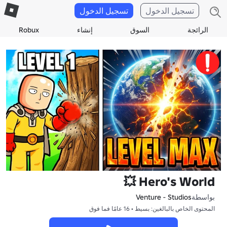
تسجيل الدخول
تسجيل الدخول
الرائجة
السوق
إنشاء
Robux
Hero's World 💥
بواسطة
Venture - Studios
المحتوى الخاص بالبالغين: بسيط • 16 عامًا فما فوق