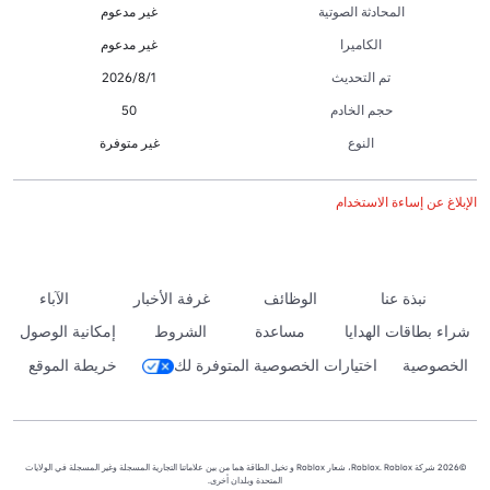
المحادثة الصوتية
غير مدعوم
الكاميرا
غير مدعوم
تم التحديث
1‏/8‏/2026
حجم الخادم
50
النوع
غير متوفرة
الإبلاغ عن إساءة الاستخدام
نبذة عنا
الوظائف
غرفة الأخبار
الآباء
شراء بطاقات الهدايا
مساعدة
الشروط
إمكانية الوصول
الخصوصية
اختيارات الخصوصية المتوفرة لك
خريطة الموقع
©2026 شركة Roblox. Roblox، شعار Roblox و تخيل الطاقة هما من بين علاماتنا التجارية المسجلة وغير المسجلة في الولايات
المتحدة وبلدان أخرى.