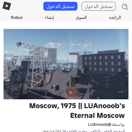
تسجيل الدخول
تسجيل الدخول
الرائجة
السوق
إنشاء
Robux
Moscow, 1975 || LUAnooob's
Eternal Moscow
بواسطة
@LUAnooob
المحتوى الخاص بالبالغين: محدود للغاية • 16 عامًا فما فوق