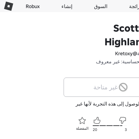
ائجة
السوق
إنشاء
Robux
Scott
Highla
@Kretoxy
حساسية: غير معروف
غير متاحة
لوصول إلى هذه التجربة لأنها غير
المفضلة
20
3