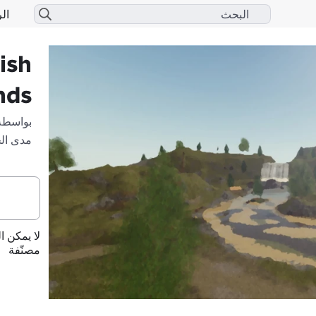
الر
ish
nds
بواسطة
مدى ال
لا يمكن ا
مصنّفة