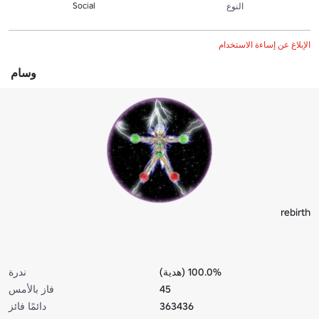
Social
النوع
الإبلاغ عن إساءة الاستخدام
وسام
rebirth
100.0% (هدية)
ندرة
45
فاز بالأمس
363436
دائمًا فائز