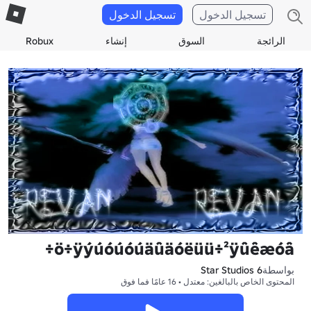
تسجيل الدخول
تسجيل الدخول
الرائجة
السوق
إنشاء
Robux
ö÷ÿýúóúóúäûäóëüü÷²ÿûêæóâ÷
بواسطة
6 Star Studios
المحتوى الخاص بالبالغين: معتدل • 16 عامًا فما فوق