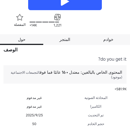
المفضلة
14K+
1,221
خوادم
المتجر
حول
الوصف
do you get it?
2
نشط
المحتوى الخاص بالبالغين: معتدل • 16 عامًا فما فوق
التجمعات الاجتماعية
(موجود)
45,579
المفضلة
581.9K+
الزيارات
المحادثة الصوتية
غير مدعوم
الكاميرا
غير مدعوم
تم التحديث
25‏/9‏/2025
حجم الخادم
50