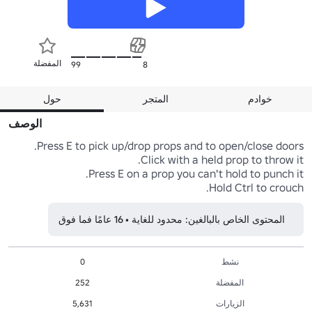
المفضلة
99
8
خوادم
المتجر
حول
الوصف
Hold Ctrl to crouch.
المحتوى الخاص بالبالغين: محدود للغاية • 16 عامًا فما فوق
نشط
0
المفضلة
252
الزيارات
5,631