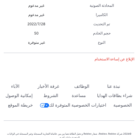
المحادثة الصوتية
غير مدعوم
الكاميرا
غير مدعوم
تم التحديث
28‏/7‏/2022
حجم الخادم
50
النوع
غير متوفرة
الإبلاغ عن إساءة الاستخدام
نبذة عنا
الوظائف
غرفة الأخبار
الآباء
شراء بطاقات الهدايا
مساعدة
الشروط
إمكانية الوصول
الخصوصية
اختيارات الخصوصية المتوفرة لك
خريطة الموقع
©2026 شركة Roblox. Roblox، شعار Roblox و تخيل الطاقة هما من بين علاماتنا التجارية المسجلة وغير المسجلة في الولايات
المتحدة وبلدان أخرى.