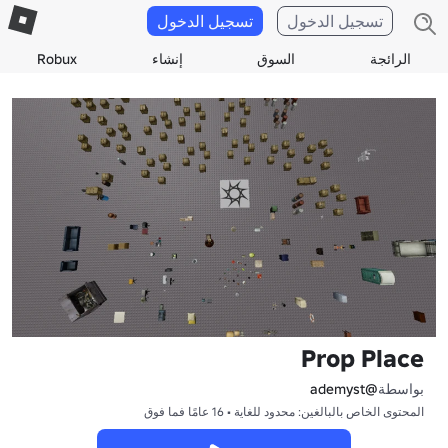
تسجيل الدخول
تسجيل الدخول
الرائجة
السوق
إنشاء
Robux
Prop Place
بواسطة
@ademyst
المحتوى الخاص بالبالغين: محدود للغاية • 16 عامًا فما فوق