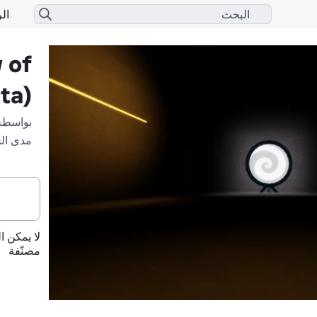
الر
 of
ta)
بواسطة
مدى ال
لا يمكن ا
مصنّفة