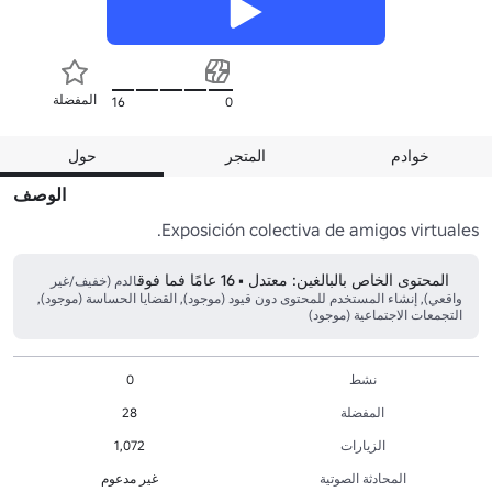
المفضلة
16
0
خوادم
المتجر
حول
الوصف
Exposición colectiva de amigos virtuales. 

المحتوى الخاص بالبالغين: معتدل • 16 عامًا فما فوق
الدم (خفيف/غير
واقعي), إنشاء المستخدم للمحتوى دون قيود (موجود), القضايا الحساسة (موجود),
التجمعات الاجتماعية (موجود)
نشط
0
المفضلة
28
الزيارات
1,072
المحادثة الصوتية
غير مدعوم