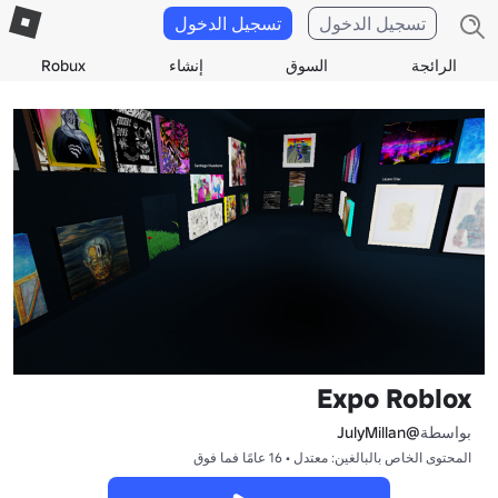
تسجيل الدخول
تسجيل الدخول
الرائجة
السوق
إنشاء
Robux
Expo Roblox
بواسطة
@JulyMillan
المحتوى الخاص بالبالغين: معتدل • 16 عامًا فما فوق