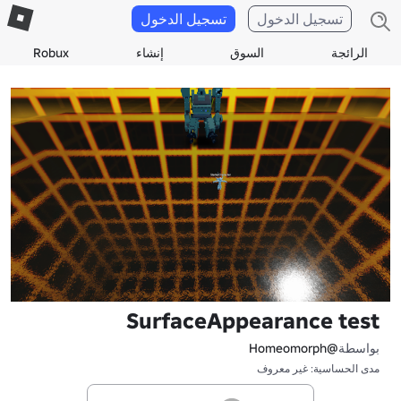
تسجيل الدخول
تسجيل الدخول
الرائجة
السوق
إنشاء
Robux
SurfaceAppearance test
بواسطة
@Homeomorph
مدى الحساسية: غير معروف