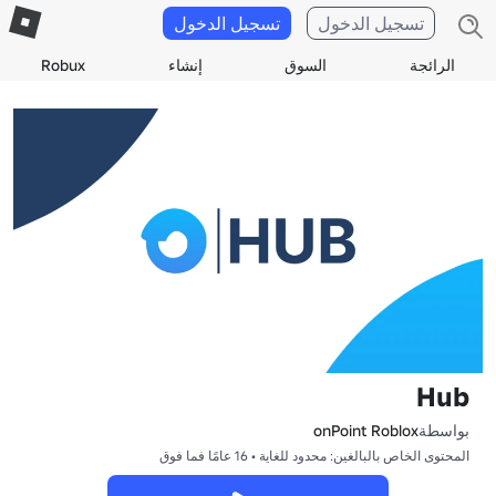
تسجيل الدخول
تسجيل الدخول
الرائجة
السوق
إنشاء
Robux
Hub
بواسطة
onPoint Roblox
المحتوى الخاص بالبالغين: محدود للغاية • 16 عامًا فما فوق