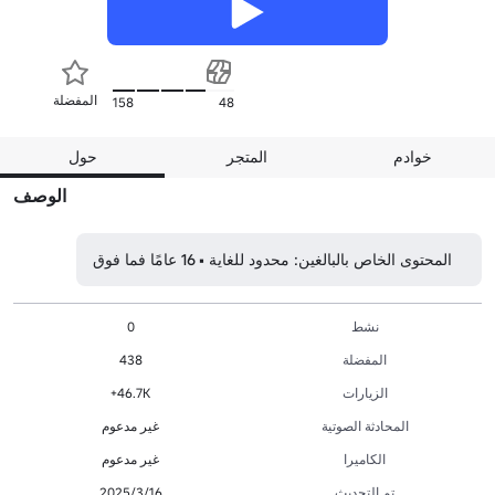
المفضلة
158
48
خوادم
المتجر
حول
الوصف
المحتوى الخاص بالبالغين: محدود للغاية • 16 عامًا فما فوق
نشط
0
المفضلة
438
الزيارات
46.7K+
المحادثة الصوتية
غير مدعوم
الكاميرا
غير مدعوم
تم التحديث
16‏/3‏/2025