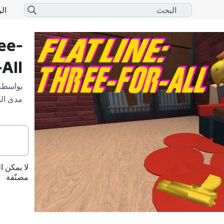
الر
ee-
All
بواسطة
مدى ال
لا يمكن ا
مصنّفة