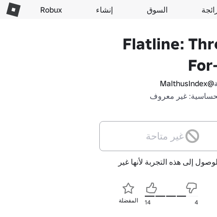
ائجة
السوق
إنشاء
Robux
Flatline: Thr
For-
@MalthusIndex
حساسية: غير معروف
غير متاحة
لوصول إلى هذه التجربة لأنها غير
المفضلة
14
4