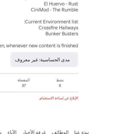
en, whenever new content is finished.
مدى الحساسية: غير معروف
نشط
المفضلة
37
0
الإبلاغ عن إساءة الاستخدام
نبذة عنا
الوظائف
غرفة الأخبار
الآباء
ش