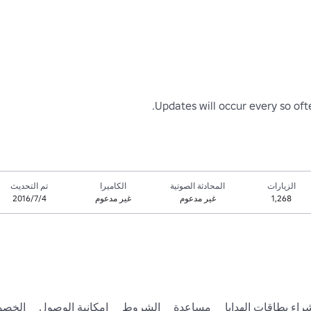
Updates will occur every so oft
الزيارات
المحادثة الصوتية
الكاميرا
تم التحديث
1,268
غير مدعوم
غير مدعوم
4‏/7‏/2016
راء بطاقات الهدايا
مساعدة
الشروط
إمكانية الوصول
الخصو