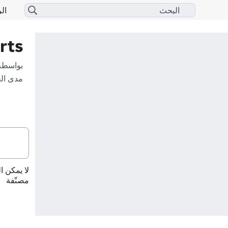
الر
rts
بواسطة
مدى ال
لا يمكن ا
مصنّفة