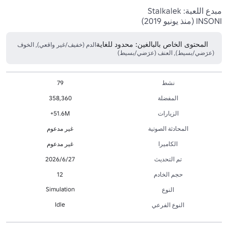
INSONI (منذ يونيو 2019)
المحتوى الخاص بالبالغين: محدود للغاية
الدم (خفيف/غير واقعي), الخوف
(عرَضي/بسيط), العنف (عرَضي/بسيط)
نشط
79
المفضلة
358,360
الزيارات
51.6M+
المحادثة الصوتية
غير مدعوم
الكاميرا
غير مدعوم
تم التحديث
27‏/6‏/2026
حجم الخادم
12
Simulation
النوع
Idle
النوع الفرعي