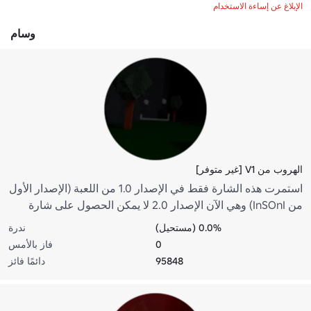
الإبلاغ عن إساءة الاستخدام
وسام
الهروب من V1 [غير متوفر]
استمرت هذه الشارة فقط في الإصدار 1.0 من اللعبة (الإصدار الأول
من InSOnI) وهي الآن الإصدار 2.0 لا يمكن الحصول على شارة
"Escape V1" بعد الآن ---------- هربت من المبنى ، لقد خرجت من
0.0% (مستحيل)
ندرة
هنا ، لقد نجحت. انتظرت أو ذهبت إلى Afk فقط للحصول على هذه
0
فاز بالأمس
الشارة في النهاية.
95848
دائمًا فائز