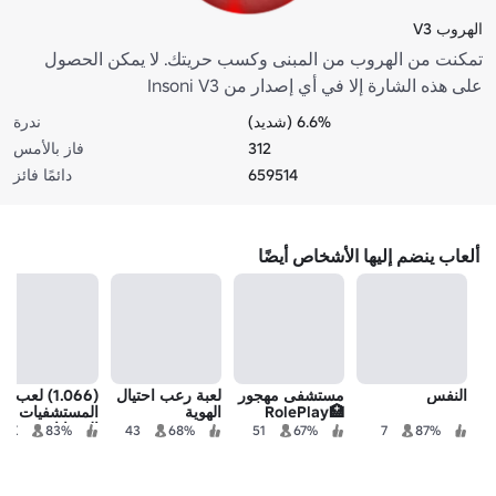
الهروب V3
تمكنت من الهروب من المبنى وكسب حريتك. لا يمكن الحصول
على هذه الشارة إلا في أي إصدار من Insoni V3
6.6% (شديد)
ندرة
312
فاز بالأمس
659514
دائمًا فائز
ألعاب ينضم إليها الأشخاص أيضًا
النفس
مستشفى مهجور
لعبة رعب احتيال
(1.066) لعب د
🏥RolePlay
الهوية
المستشفيات
الحيوانات غير
1.9K
83%
43
68%
51
67%
7
87%
الرسمية