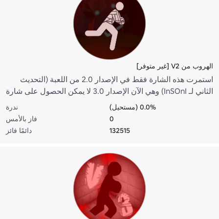
الهروب من V2 [غير متوفر]
استمرت هذه الشارة فقط في الإصدار 2.0 من اللعبة (التحديث
الثاني لـ InSOnI) وهي الآن الإصدار 3.0 لا يمكن الحصول على شارة
"Escape V2" بعد الآن ---------- G0OD JOB ، انتظرت أو بقيت في
0.0% (مستحيل)
ندرة
أفك لفترة من الوقت فقط حتى تتمكن من الحصول على حريتك
0
فاز بالأمس
والهروب من المبنى.
132515
دائمًا فائز