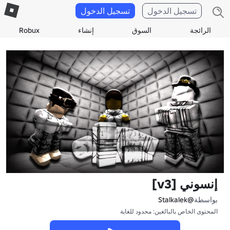
تسجيل الدخول
تسجيل الدخول
الرائجة
السوق
إنشاء
Robux
إنسوني [v3]
بواسطة
@Stalkalek
المحتوى الخاص بالبالغين: محدود للغاية