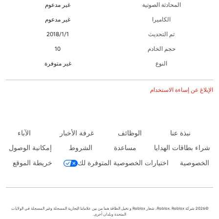
المحادثة الصوتية
غير مدعوم
الكاميرا
غير مدعوم
تم التحديث
1‏/1‏/2018
حجم الخادم
10
النوع
غير متوفرة
الإبلاغ عن إساءة الاستخدام
نبذة عنا
الوظائف
غرفة الأخبار
الآباء
شراء بطاقات الهدايا
مساعدة
الشروط
إمكانية الوصول
الخصوصية
اختيارات الخصوصية المتوفرة لك
خريطة الموقع
©2026 شركة Roblox. Roblox، شعار Roblox و تخيل الطاقة هما من بين علاماتنا التجارية المسجلة وغير المسجلة في الولايات
المتحدة وبلدان أخرى.