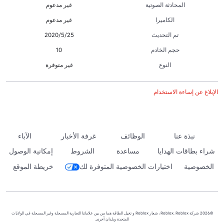
المحادثة الصوتية
غير مدعوم
الكاميرا
غير مدعوم
تم التحديث
25‏/5‏/2020
حجم الخادم
10
النوع
غير متوفرة
الإبلاغ عن إساءة الاستخدام
نبذة عنا
الوظائف
غرفة الأخبار
الآباء
شراء بطاقات الهدايا
مساعدة
الشروط
إمكانية الوصول
الخصوصية
اختيارات الخصوصية المتوفرة لك
خريطة الموقع
©2026 شركة Roblox. Roblox، شعار Roblox و تخيل الطاقة هما من بين علاماتنا التجارية المسجلة وغير المسجلة في الولايات
المتحدة وبلدان أخرى.