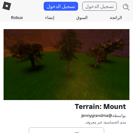
تسجيل الدخول
تسجيل الدخول
الرائجة
السوق
إنشاء
Robux
Terrain: Mount
بواسطة
@jennygrandma
مدى الحساسية: غير معروف