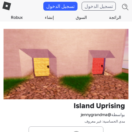
تسجيل الدخول
تسجيل الدخول
الرائجة
السوق
إنشاء
Robux
Island Uprising
بواسطة
@jennygrandma
مدى الحساسية: غير معروف