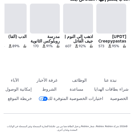
[UPDT]
اذهب إلى النوم |
مدرسة
الدب (ألفا)
Creepypastas
جيف القاتل
روبلوكس الثانوية
Cards
[إرث]
284
89%
170
91%
607
92%
573
95%
نبذة عنا
الوظائف
غرفة الأخبار
الآباء
شراء بطاقات الهدايا
مساعدة
الشروط
إمكانية الوصول
الخصوصية
اختيارات الخصوصية المتوفرة لك
خريطة الموقع
©2026 شركة Roblox. Roblox، شعار Roblox و تخيل الطاقة هما من بين علاماتنا التجارية المسجلة وغير المسجلة في الولايات
المتحدة وبلدان أخرى.