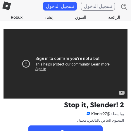
تسجيل الدخول
تسجيل الدخول
الرائجة
السوق
إنشاء
Robux
Stop it, Slender! 2
بواسطة
@Kinnis97
المحتوى الخاص بالبالغين: معتدل