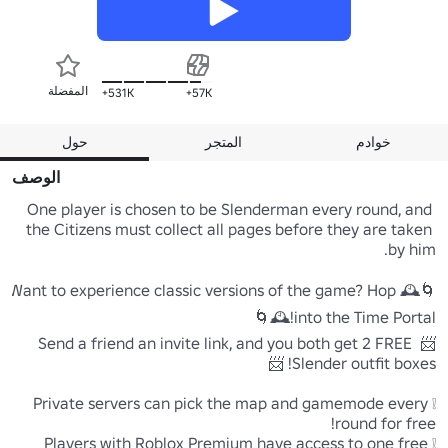
المفضلة
531K+
57K+
خوادم
المتجر
حول
الوصف
One player is chosen to be Slenderman every round, and 
the Citizens must collect all pages before they are taken 
🌀🕰️Want to experience classic versions of the game? Hop 
📨 Send a friend an invite link, and you both get 2 FREE 
❕Private servers can pick the map and gamemode every 
❕Players with Roblox Premium have access to one free 