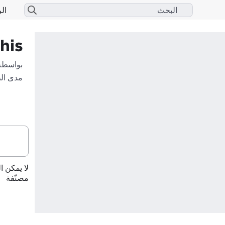
الر
his
بواسطة
مدى ال
لا يمكن ا
مصنّفة