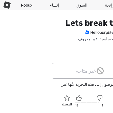
ائجة
السوق
إنشاء
Robux
Lets break t
@Helloburp
حساسية: غير معروف
غير متاحة
لوصول إلى هذه التجربة لأنها غير
المفضلة
18
3