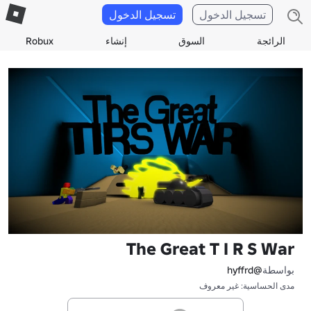
تسجيل الدخول
تسجيل الدخول
الرائجة
السوق
إنشاء
Robux
The Great T I R S War
بواسطة
@hyffrd
مدى الحساسية: غير معروف