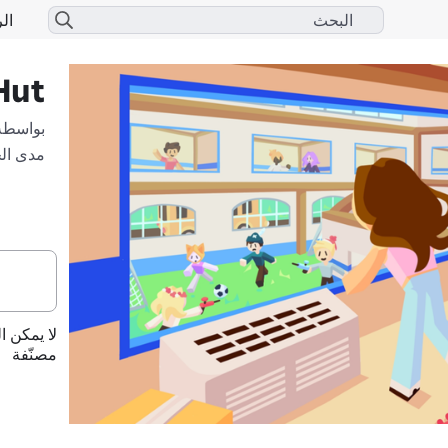
الر
Hut
بواسطة
مدى ال
لا يمكن ا
مصنّفة