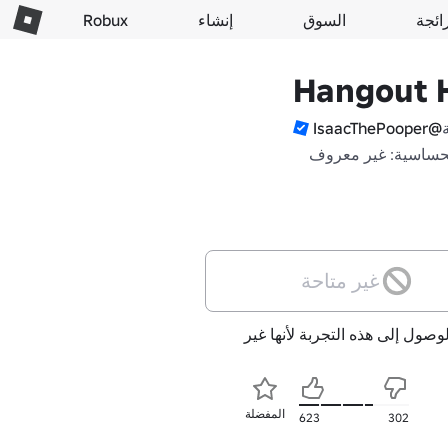
ائجة
السوق
إنشاء
Robux
Hangout 
@IsaacThePooper
حساسية: غير معروف
غير متاحة
لوصول إلى هذه التجربة لأنها غير
المفضلة
623
302